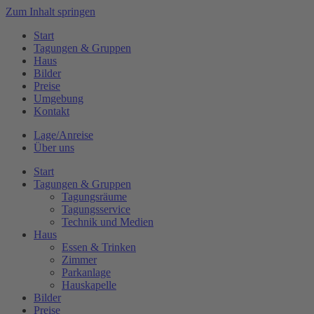
Zum Inhalt springen
Start
Tagungen & Gruppen
Haus
Bilder
Preise
Umgebung
Kontakt
Lage/Anreise
Über uns
Start
Tagungen & Gruppen
Tagungsräume
Tagungsservice
Technik und Medien
Haus
Essen & Trinken
Zimmer
Parkanlage
Hauskapelle
Bilder
Preise