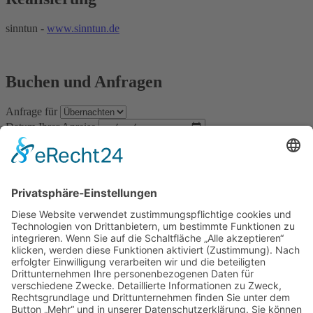
sinntun -
www.sinntun.de
Buchen und Anfragen
Anfrage für
Datum Ihrer Anreise
Datum Ihrer Abreise
Buchen
Kontakt
Tagungshaus Reimlingen
Schloßstraße 2 86756 Reimlingen (Ries) (alle aktuellen Preise auf
Anfrage)
Telefon: 09081/29071-0
Telefax: 09081/29071-290
Schreiben Sie uns eine E-Mail